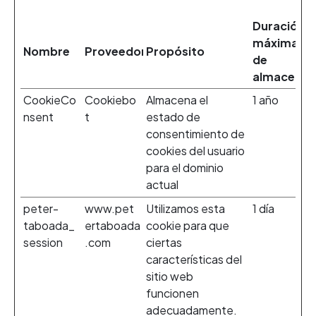
Duración
máxima
Nombre
Proveedor
Propósito
de
almacenam
CookieCo
Cookiebo
Almacena el
1 año
nsent
t
estado de
consentimiento de
cookies del usuario
para el dominio
actual
peter-
www.pet
Utilizamos esta
1 día
taboada_
ertaboada
cookie para que
session
.com
ciertas
características del
sitio web
funcionen
adecuadamente.