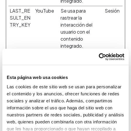
integrado.
LAST_RE
YouTube
Se usa para
Sesión
SULT_EN
rastrear la
TRY_KEY
interacción del
usuario con el
contenido
integrado.
LogsData
YouTube
Se usa para
Persist
baseV2:V
rastrear la
ente
#||LogsR
interacción del
equestsS
usuario con el
Esta página web usa cookies
tore
contenido
Las cookies de este sitio web se usan para personalizar
integrado.
el contenido y los anuncios, ofrecer funciones de redes
TESTCO
YouTube
Se usa para
1 día
sociales y analizar el tráfico. Además, compartimos
OKIESEN
rastrear la
información sobre el uso que haga del sitio web con
ABLED
interacción del
nuestros partners de redes sociales, publicidad y análisis
usuario con el
web, quienes pueden combinarla con otra información
contenido
que les haya proporcionado o que hayan recopilado a