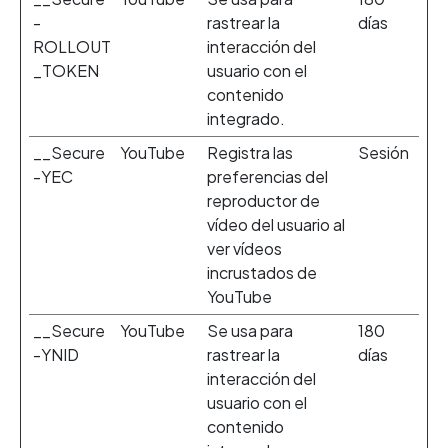
-
rastrear la
días
ROLLOUT
interacción del
_TOKEN
usuario con el
contenido
integrado.
__Secure
YouTube
Registra las
Sesión
-YEC
preferencias del
reproductor de
vídeo del usuario al
ver vídeos
incrustados de
YouTube
__Secure
YouTube
Se usa para
180
-YNID
rastrear la
días
interacción del
usuario con el
contenido