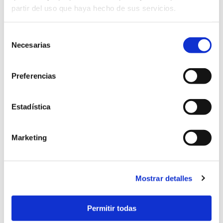
integrado.
partir del uso que haya hecho de sus servicios.
VISITOR_I
YouTube
Intenta calcular el
180
Selección
NFO1_LIV
ancho de banda
días
Necesarias
de
E
del usuario en
consentimiento
páginas con vídeos
de YouTube
Preferencias
integrados.
YSC
YouTube
Registra una
Sesión
Estadística
identificación única
para mantener
estadísticas de
Marketing
qué vídeos de
YouTube ha visto el
usuario.
Mostrar detalles
yt-icons-
YouTube
Necesaria para la
Persist
last-
implementación y
ente
Permitir todas
purged
funcionabilidad del