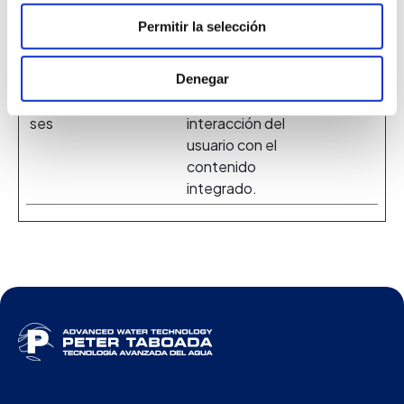
contenido de
video de YouTube
Permitir la selección
en la web.
YtIdbMet
YouTube
Se usa para
Persist
Denegar
a#databa
rastrear la
ente
ses
interacción del
usuario con el
contenido
integrado.