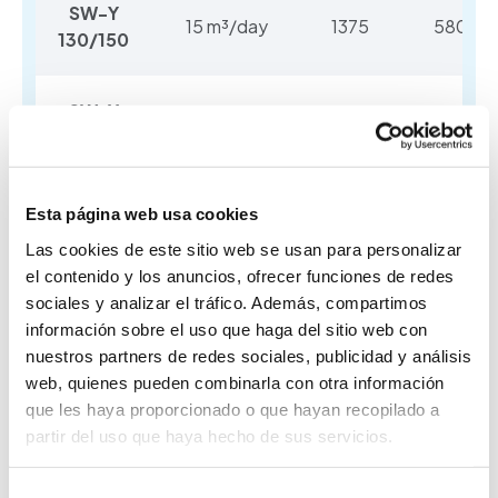
SW-Y
15 m³/day
1375
580
130/150
SW-Y
20 m³/day
1375
540
200
SW-Y
Esta página web usa cookies
25 m³/day
1375
540
250
Las cookies de este sitio web se usan para personalizar
el contenido y los anuncios, ofrecer funciones de redes
sociales y analizar el tráfico. Además, compartimos
(*) Medidas en mm
información sobre el uso que haga del sitio web con
nuestros partners de redes sociales, publicidad y análisis
web, quienes pueden combinarla con otra información
que les haya proporcionado o que hayan recopilado a
partir del uso que haya hecho de sus servicios.
Selección