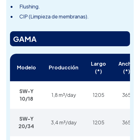
Flushing.
CIP (Limpieza de membranas).
GAMA
Largo
Ancho
Modelo
Producción
(*)
(*)
SW-Y
1,8 m³/day
1205
365
10/18
SW-Y
3,4 m³/day
1205
365
20/34