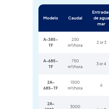
Entrada
Modelo
Caudal
de agu
mar
A-385-
250
2 or 3
TF
m³/hora
A-685-
750
3 or 4
TF
m³/hora
2A-
1500
6
685-TF
m³/hora
2A-
3000