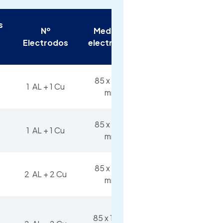
s
Nº
Medidas
a
Peso
Electrodos
electrodos
85 x 200
1 AL + 1 Cu
71 Kg
mm
85 x 600
116
1 AL + 1 Cu
mm
Kg
85 x 600
211
2 AL + 2 Cu
mm
Kg
85 x 1200
379