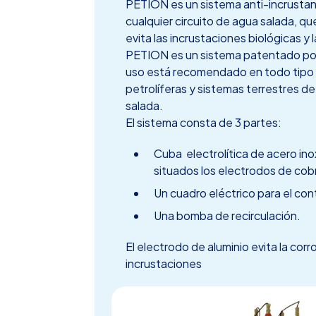
PETION es un sistema anti-incrustan
cualquier circuito de agua salada, que
evita las incrustaciones biológicas y l
PETION es un sistema patentado p
uso está recomendado en todo tipo
petrolíferas y sistemas terrestres de
salada.
El sistema consta de 3 partes:
Cuba electrolítica de acero ino
situados los electrodos de cobr
Un cuadro eléctrico para el cont
Una bomba de recirculación.
El electrodo de aluminio evita la corro
incrustaciones