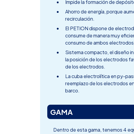
Impide la formación de depósit
Ahorro de energía, porque aumen
recirculación.
El PETION dispone de electrodo
consume de manera muy eficien
consumo de ambos electrodos
Sistema compacto, el diseño inte
la posición de los electrodos 
de los electrodos.
La cuba electrolítica en py-pass
reemplazo de los electrodos en 
barco.
GAMA
Dentro de esta gama, tenemos 4 eq