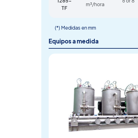
1285-
6 or 8
m³/hora
TF
(*) Medidas en mm
Equipos a medida