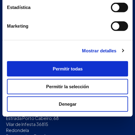
Estadística
Marketing
Mostrar detalles
Permitir todas
Permitir la selección
Denegar
Secondary unit
Estrada Porto Cabeiro, 68
Vilar de Infesta 36815
Redondela