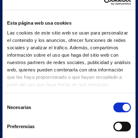
Esta página web usa cookies
ENG
Las cookies de este sitio web se usan para personalizar
el contenido y los anuncios, ofrecer funciones de redes
sociales y analizar el tráfico. Además, compartimos
Main building and offices
información sobre el uso que haga del sitio web con
Estrada Porto Cabeiro, 35
nuestros partners de redes sociales, publicidad y análisis
Vilar de Infesta 36815
web, quienes pueden combinarla con otra información
Redondela
que les haya proporcionado o que hayan recopilado a
Pontevedra - España
partir del uso que haya hecho de sus servicios.
+34 986 226 622
Selección
Necesarias
de
info@petertaboada.com
consentimiento
Preferencias