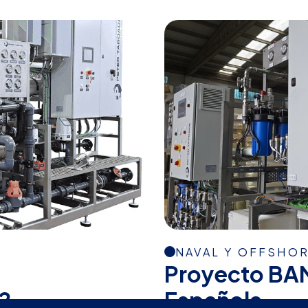
NAVAL Y OFFSHO
Proyecto BA
2
Española