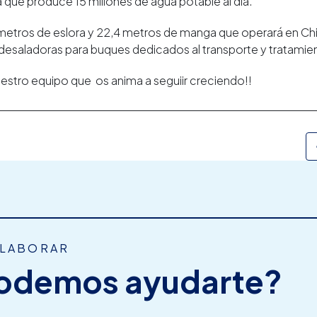
 que produce 15 millones de agua potable al día.
etros de eslora y 22,4 metros de manga que operará en Chil
e desaladoras para buques dedicados al transporte y tratamie
uestro equipo que os anima a seguiir creciendo!!
OLABORAR
odemos ayudarte?