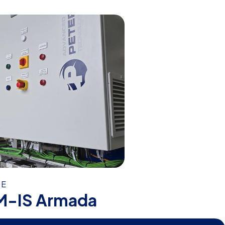
RE
M-IS Armada