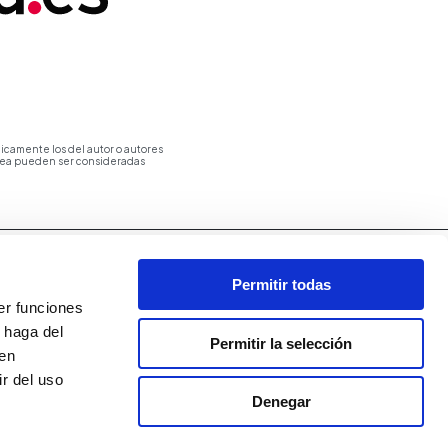
icamente los del autor o autores
opea pueden ser consideradas
Permitir todas
er funciones
 haga del
Permitir la selección
den
r del uso
Denegar