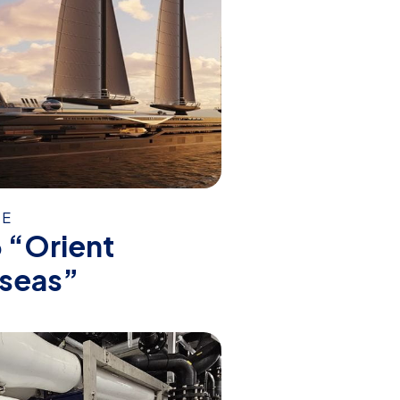
RE
 “Orient
nseas”