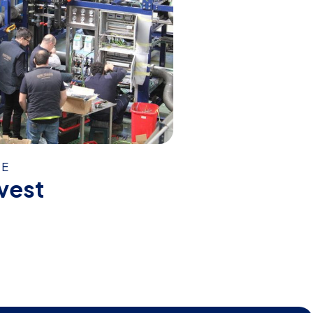
RE
vest