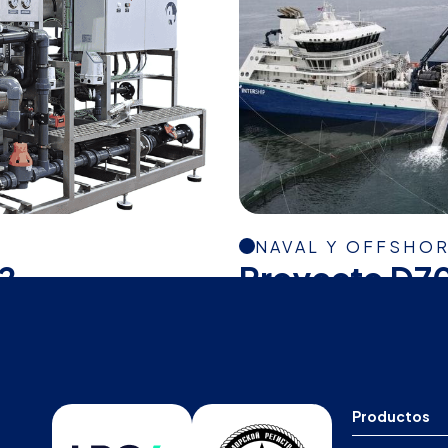
NAVAL Y OFFSHO
2
Proyecto D7
Productos