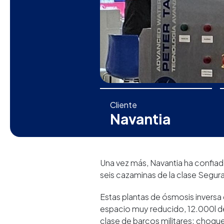
Cliente
Navantia
Una vez más, Navantia ha confiad
seis cazaminas de la clase Segur
Estas plantas de ósmosis inversa 
espacio muy reducido, 12.000l de 
clase de barcos militares: choque