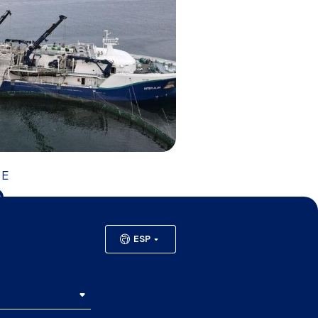
RE
0
ESP