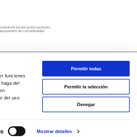
icamente los del autor o autores
opea pueden ser consideradas
Permitir todas
er funciones
 haga del
Permitir la selección
den
r del uso
Denegar
ng
Mostrar detalles