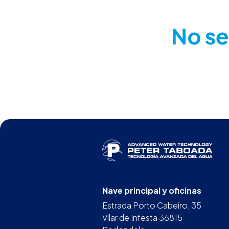
No se
Nave principal y oficinas
Estrada Porto Cabeiro, 35
Vilar de Infesta 36815