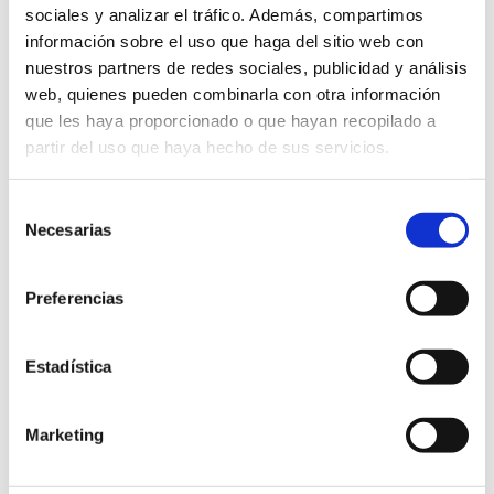
sociales y analizar el tráfico. Además, compartimos
información sobre el uso que haga del sitio web con
nuestros partners de redes sociales, publicidad y análisis
NAVAL Y OFFSHORE
web, quienes pueden combinarla con otra información
Proyecto D70
que les haya proporcionado o que hayan recopilado a
partir del uso que haya hecho de sus servicios.
Selección
Necesarias
de
consentimiento
Preferencias
Estadística
Marketing