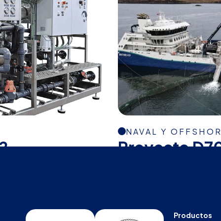
NAVAL Y OFFSHO
2
Proyecto D7
Productos