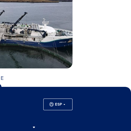
RE
0
ESP