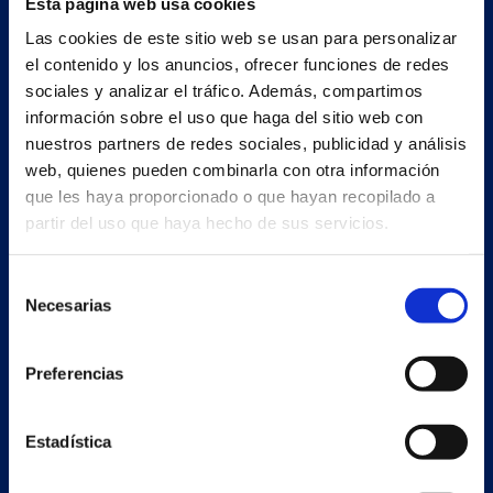
Esta página web usa cookies
Las cookies de este sitio web se usan para personalizar
el contenido y los anuncios, ofrecer funciones de redes
sociales y analizar el tráfico. Además, compartimos
información sobre el uso que haga del sitio web con
nuestros partners de redes sociales, publicidad y análisis
web, quienes pueden combinarla con otra información
que les haya proporcionado o que hayan recopilado a
partir del uso que haya hecho de sus servicios.
Secondary unit
Estrada Porto Cabeiro, 68
Selección
Vilar de Infesta 36815
Necesarias
de
Redondela
consentimiento
Pontevedra - España
Preferencias
Products
Estadística
Projects