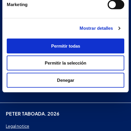
Company
Marketing
News
Work with us
Mostrar detalles
Contact
Permitir todas
Facebook
Permitir la selección
Instagram
Denegar
Linkedin
PETER TABOADA. 2026
Legal notice