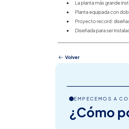
La planta más grande ins
Planta equipada con dobl
Proyecto record: diseñad
Diseñada para ser instala
Volver
EMPECEMOS A C
¿Cómo p