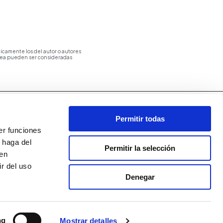
icamente los del autor o autores
opea pueden ser consideradas
Permitir todas
er funciones
 haga del
Permitir la selección
den
r del uso
Denegar
ng
Mostrar detalles