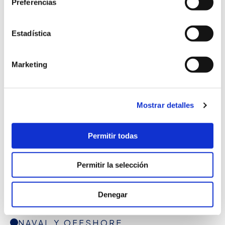
Preferencias
NAVAL Y OFFSHORE
Proyecto CT-192
Estadística
Marketing
Mostrar detalles
Permitir todas
Permitir la selección
Denegar
NAVAL Y OFFSHORE