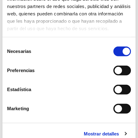
nuestros partners de redes sociales, publicidad y análisis
Noticias
web, quienes pueden combinarla con otra información
que les haya proporcionado o que hayan recopilado a
Feria Aquatech in Amsterdam 2017 Desde el 31 de
partir del uso que haya hecho de sus servicios.
Octubre al 3 de Noviembre, participaremos en
Aquatech - Amsterdam, la feria líder para los profes...
Selección
Leer más
Necesarias
de
consentimiento
Preferencias
Estadística
Marketing
Mostrar detalles