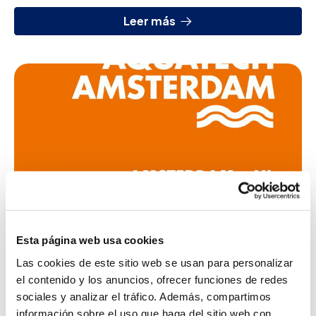
interesados en innovación tecnológica y co...
Leer más
Esta página web usa cookies
Las cookies de este sitio web se usan para personalizar
Feria Aquatech - Amsterdam 2017
el contenido y los anuncios, ofrecer funciones de redes
sociales y analizar el tráfico. Además, compartimos
29 ago 2017
información sobre el uso que haga del sitio web con