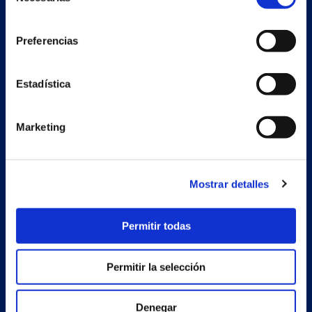
de
consentimiento
Preferencias
Nave auxiliar
Estadística
Estrada Porto Cabeiro, 68
Vilar de Infesta 36815
Redondela
Marketing
Pontevedra - España
Mostrar detalles
Productos
Proyectos
Permitir todas
Empresa
Permitir la selección
Noticias
Trabaja con nosotros
Denegar