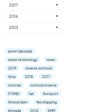
2017
2016
2013
peter taboada
water technology
news
2019
reverse osmosis
feria
2018
2017
noticias
osmosis inversa
STAND
fair
Europort
Amsterdam
Norshipping
Armada
2016
SMM