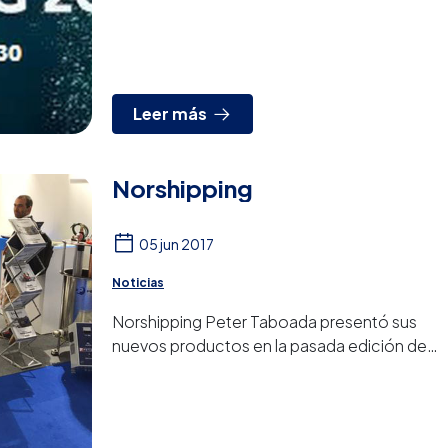
NORSHIPPING. Visítanos entre los días 4 y
7 de junio en nuestro s...
Leer más
Norshipping
05 jun 2017
Noticias
Norshipping Peter Taboada presentó sus
nuevos productos en la pasada edición de
la feria internacional naval, Norshipping 2017