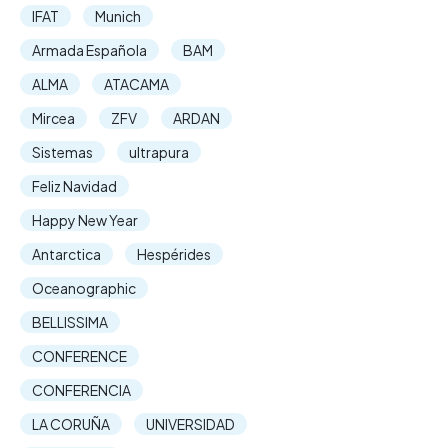
IFAT
Munich
Armada Española
BAM
ALMA
ATACAMA
Mircea
ZFV
ARDAN
Sistemas
ultrapura
Feliz Navidad
Happy New Year
Antarctica
Hespérides
Oceanographic
BELLISSIMA
CONFERENCE
CONFERENCIA
LA CORUÑA
UNIVERSIDAD