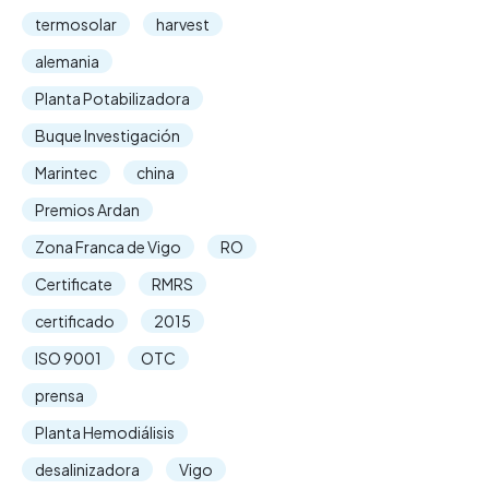
termosolar
harvest
alemania
Planta Potabilizadora
Buque Investigación
Marintec
china
Premios Ardan
Zona Franca de Vigo
RO
Certificate
RMRS
certificado
2015
ISO 9001
OTC
prensa
Planta Hemodiálisis
desalinizadora
Vigo