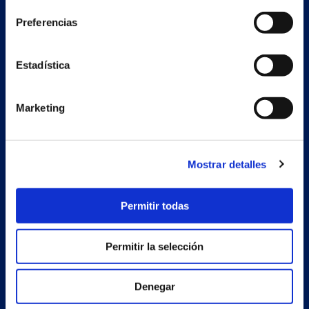
Preferencias
Nave auxiliar
Estrada Porto Cabeiro, 68
Estadística
Vilar de Infesta 36815
Redondela
Pontevedra - España
Marketing
Productos
Mostrar detalles
Proyectos
Empresa
Permitir todas
Noticias
Permitir la selección
Trabaja con nosotros
Contacto
Denegar