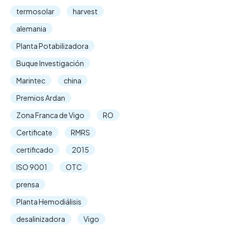
termosolar
harvest
alemania
Planta Potabilizadora
Buque Investigación
Marintec
china
Premios Ardan
Zona Franca de Vigo
RO
Certificate
RMRS
certificado
2015
ISO 9001
OTC
prensa
Planta Hemodiálisis
desalinizadora
Vigo