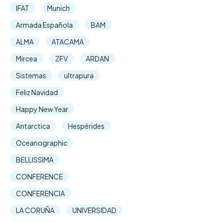
IFAT
Munich
Armada Española
BAM
ALMA
ATACAMA
Mircea
ZFV
ARDAN
Sistemas
ultrapura
Feliz Navidad
Happy New Year
Antarctica
Hespérides
Oceanographic
BELLISSIMA
CONFERENCE
CONFERENCIA
LA CORUÑA
UNIVERSIDAD