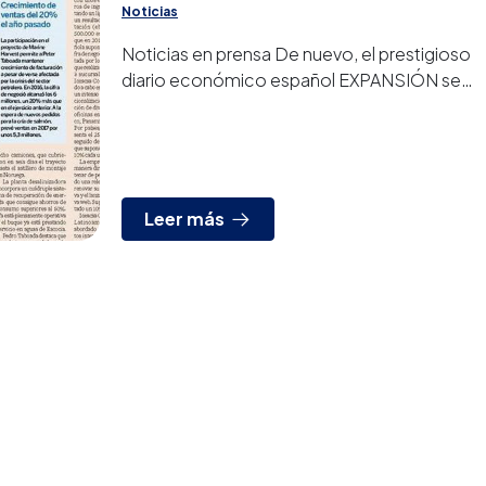
Noticias
Noticias en prensa De nuevo, el prestigioso
diario económico español EXPANSIÓN se
hace eco en su edición de hoy de los
nuevos éxitos de PETER TAB...
Leer más