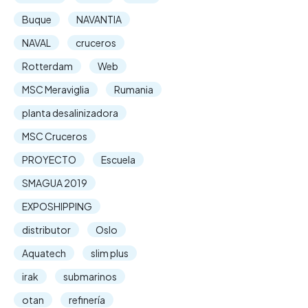
Buque
NAVANTIA
NAVAL
cruceros
Rotterdam
Web
MSC Meraviglia
Rumania
planta desalinizadora
MSC Cruceros
PROYECTO
Escuela
SMAGUA 2019
EXPOSHIPPING
distributor
Oslo
Aquatech
slim plus
irak
submarinos
otan
refinería