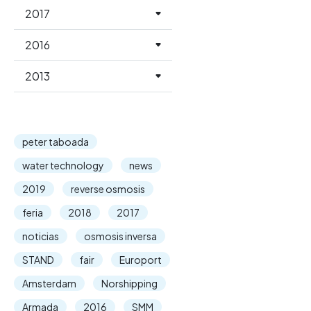
2017
2016
2013
peter taboada
water technology
news
2019
reverse osmosis
feria
2018
2017
noticias
osmosis inversa
STAND
fair
Europort
Amsterdam
Norshipping
Armada
2016
SMM