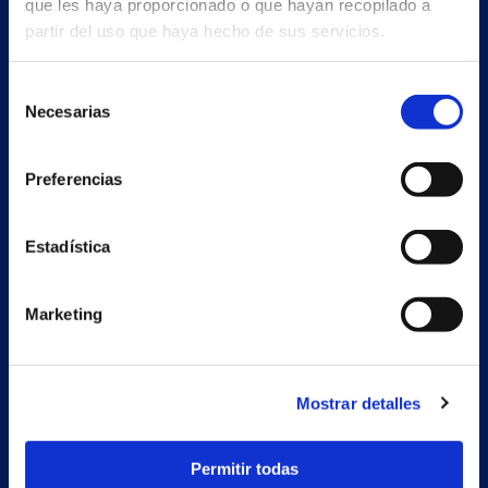
que les haya proporcionado o que hayan recopilado a
partir del uso que haya hecho de sus servicios.
ESP
Selección
Necesarias
de
Nave principal y oficinas
consentimiento
Estrada Porto Cabeiro, 35
Preferencias
Vilar de Infesta 36815
Redondela
Pontevedra - España
Estadística
+34 986 226 622
Marketing
info@petertaboada.com
Mostrar detalles
Permitir todas