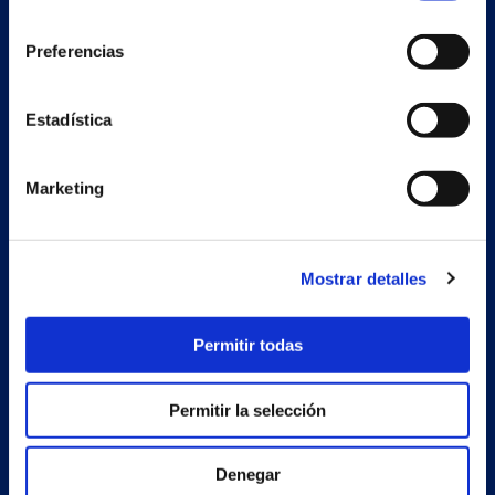
consentimiento
Preferencias
Nave auxiliar
Estadística
Estrada Porto Cabeiro, 68
Vilar de Infesta 36815
Redondela
Marketing
Pontevedra - España
Productos
Mostrar detalles
Proyectos
Permitir todas
Empresa
Noticias
Permitir la selección
Trabaja con nosotros
Denegar
Contacto