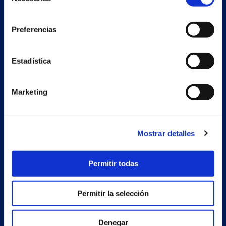
de
consentimiento
Preferencias
Nave auxiliar
Estadística
Estrada Porto Cabeiro, 68
Vilar de Infesta 36815
Redondela
Marketing
Pontevedra - España
Mostrar detalles
Productos
Proyectos
Permitir todas
Empresa
Permitir la selección
Noticias
Trabaja con nosotros
Denegar