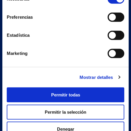
de
consentimiento
Preferencias
Nave auxiliar
Estadística
Estrada Porto Cabeiro, 68
Vilar de Infesta 36815
Redondela
Marketing
Pontevedra - España
Mostrar detalles
Productos
Proyectos
Permitir todas
Empresa
Permitir la selección
Noticias
Trabaja con nosotros
Denegar