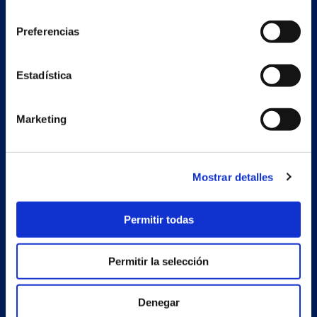
consentimiento
Preferencias
Nave auxiliar
Estadística
Estrada Porto Cabeiro, 68
Vilar de Infesta 36815
Redondela
Pontevedra - España
Marketing
Productos
Mostrar detalles
Proyectos
Permitir todas
Empresa
Noticias
Permitir la selección
Trabaja con nosotros
Denegar
Contacto