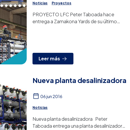
Noticias
Proyectos
PROYECTO LFC Peter Taboada hace
entrega a Zamakona Yards de su último
gran proyecto: una planta desalinizadora de
agua de mar por ósmo...
Leer más
Nueva planta desalinizadora
06 jun 2016
Noticias
Nueva planta desalinizadora Peter
Taboada entrega una planta desalinizadora