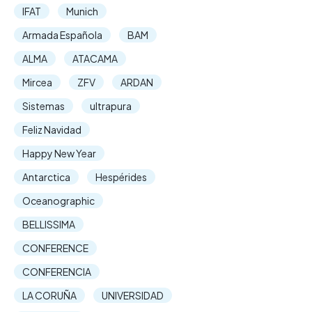
IFAT
Munich
Armada Española
BAM
ALMA
ATACAMA
Mircea
ZFV
ARDAN
Sistemas
ultrapura
Feliz Navidad
Happy New Year
Antarctica
Hespérides
Oceanographic
BELLISSIMA
CONFERENCE
CONFERENCIA
LA CORUÑA
UNIVERSIDAD