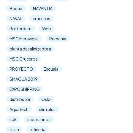
Buque
NAVANTIA
NAVAL
cruceros
Rotterdam
Web
MSC Meraviglia
Rumania
planta desalinizadora
MSC Cruceros
PROYECTO
Escuela
SMAGUA 2019
EXPOSHIPPING
distributor
Oslo
Aquatech
slim plus
irak
submarinos
otan
refinería