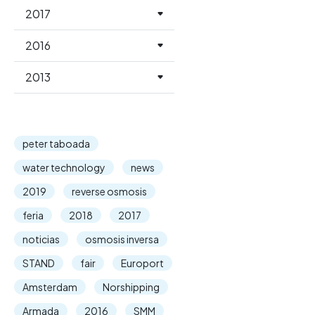
2017
2016
2013
peter taboada
water technology
news
2019
reverse osmosis
feria
2018
2017
noticias
osmosis inversa
STAND
fair
Europort
Amsterdam
Norshipping
Armada
2016
SMM