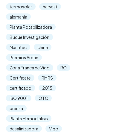
termosolar
harvest
alemania
Planta Potabilizadora
Buque Investigación
Marintec
china
Premios Ardan
Zona Franca de Vigo
RO
Certificate
RMRS
certificado
2015
ISO 9001
OTC
prensa
Planta Hemodiálisis
desalinizadora
Vigo