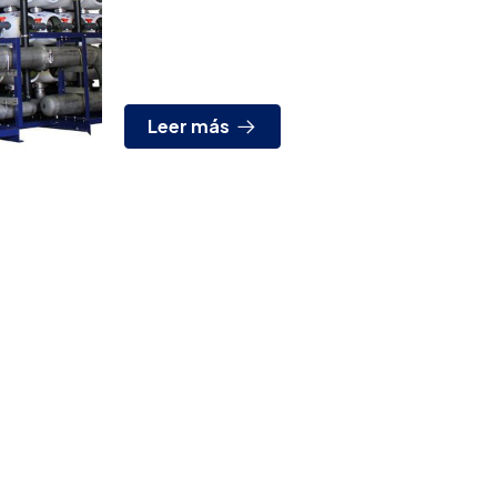
de 5.000 m3/día. Los pasados días 1,2 y 3
de Junio fue enviad...
Leer más