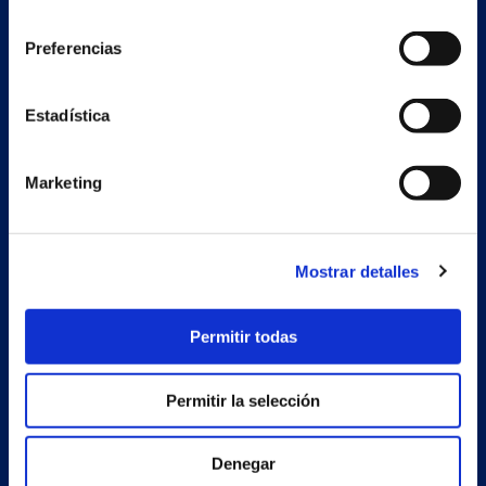
consentimiento
Preferencias
Nave auxiliar
Estadística
Estrada Porto Cabeiro, 68
Vilar de Infesta 36815
Redondela
Pontevedra - España
Marketing
Productos
Mostrar detalles
Proyectos
Permitir todas
Empresa
Noticias
Permitir la selección
Trabaja con nosotros
Denegar
Contacto