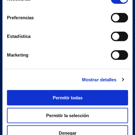
de
consentimiento
Preferencias
Nave auxiliar
Estadística
Estrada Porto Cabeiro, 68
Vilar de Infesta 36815
Redondela
Marketing
Pontevedra - España
Mostrar detalles
Productos
Proyectos
Permitir todas
Empresa
Permitir la selección
Noticias
Trabaja con nosotros
Denegar