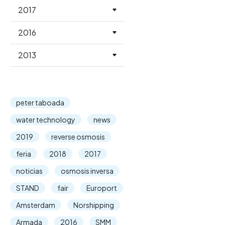
2017
2016
2013
peter taboada
water technology
news
2019
reverse osmosis
feria
2018
2017
noticias
osmosis inversa
STAND
fair
Europort
Amsterdam
Norshipping
Armada
2016
SMM