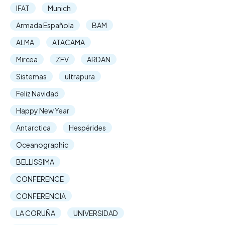
IFAT
Munich
Armada Española
BAM
ALMA
ATACAMA
Mircea
ZFV
ARDAN
Sistemas
ultrapura
Feliz Navidad
Happy New Year
Antarctica
Hespérides
Oceanographic
BELLISSIMA
CONFERENCE
CONFERENCIA
LA CORUÑA
UNIVERSIDAD