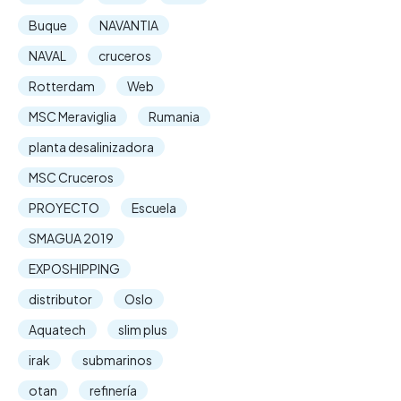
Buque
NAVANTIA
NAVAL
cruceros
Rotterdam
Web
MSC Meraviglia
Rumania
planta desalinizadora
MSC Cruceros
PROYECTO
Escuela
SMAGUA 2019
EXPOSHIPPING
distributor
Oslo
Aquatech
slim plus
irak
submarinos
otan
refinería