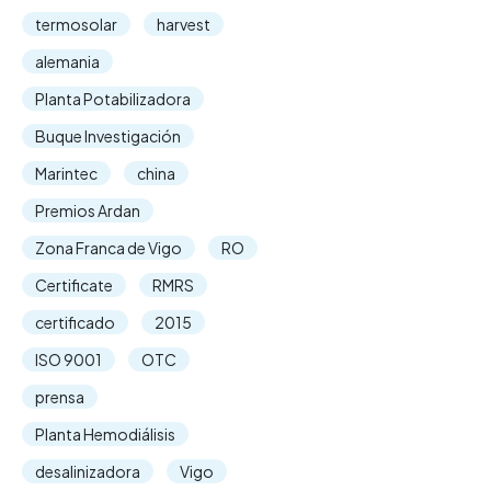
termosolar
harvest
alemania
Planta Potabilizadora
Buque Investigación
Marintec
china
Premios Ardan
Zona Franca de Vigo
RO
Certificate
RMRS
certificado
2015
ISO 9001
OTC
prensa
Planta Hemodiálisis
desalinizadora
Vigo