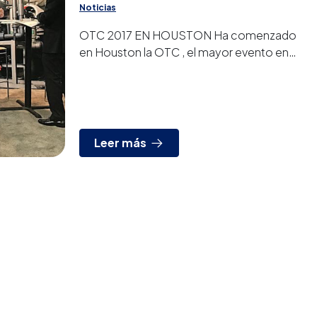
Noticias
OTC 2017 EN HOUSTON Ha comenzado
en Houston la OTC , el mayor evento en
sector petróleo y gas a nivel mundial. Hasta
el día 4 de mayo estamos pre...
Leer más