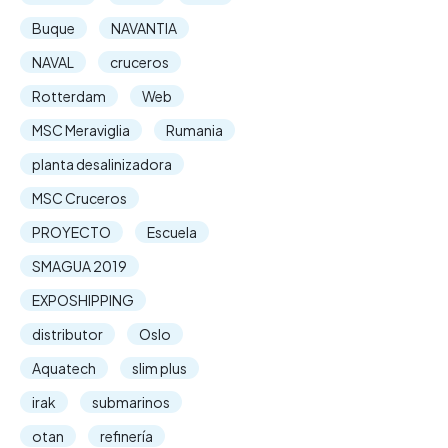
Buque
NAVANTIA
NAVAL
cruceros
Rotterdam
Web
MSC Meraviglia
Rumania
planta desalinizadora
MSC Cruceros
PROYECTO
Escuela
SMAGUA 2019
EXPOSHIPPING
distributor
Oslo
Aquatech
slim plus
irak
submarinos
otan
refinería