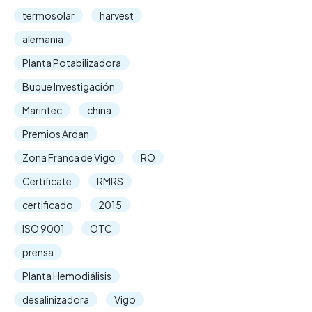
termosolar
harvest
alemania
Planta Potabilizadora
Buque Investigación
Marintec
china
Premios Ardan
Zona Franca de Vigo
RO
Certificate
RMRS
certificado
2015
ISO 9001
OTC
prensa
Planta Hemodiálisis
desalinizadora
Vigo