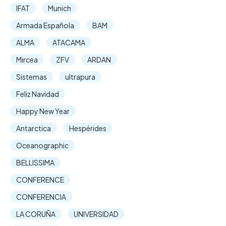
IFAT
Munich
Armada Española
BAM
ALMA
ATACAMA
Mircea
ZFV
ARDAN
Sistemas
ultrapura
Feliz Navidad
Happy New Year
Antarctica
Hespérides
Oceanographic
BELLISSIMA
CONFERENCE
CONFERENCIA
LA CORUÑA
UNIVERSIDAD