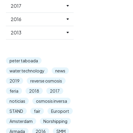
2017
2016
2013
peter taboada
water technology
news
2019
reverse osmosis
feria
2018
2017
noticias
osmosis inversa
STAND
fair
Europort
Amsterdam
Norshipping
Armada
2016
SMM