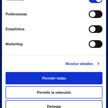
de
consentimiento
Preferencias
Nave auxiliar
Estadística
Estrada Porto Cabeiro, 68
Vilar de Infesta 36815
Redondela
Marketing
Pontevedra - España
Mostrar detalles
Productos
Proyectos
Permitir todas
Empresa
Permitir la selección
Noticias
Trabaja con nosotros
Denegar