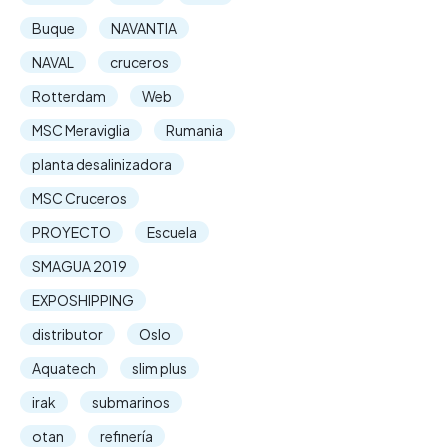
Buque
NAVANTIA
NAVAL
cruceros
Rotterdam
Web
MSC Meraviglia
Rumania
planta desalinizadora
MSC Cruceros
PROYECTO
Escuela
SMAGUA 2019
EXPOSHIPPING
distributor
Oslo
Aquatech
slim plus
irak
submarinos
otan
refinería