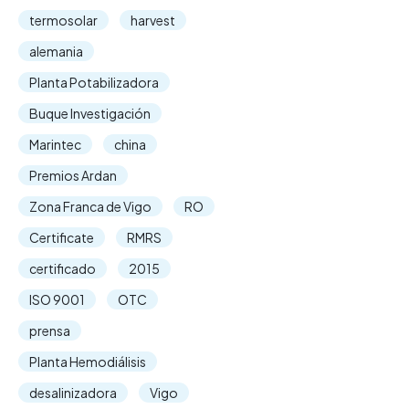
termosolar
harvest
alemania
Planta Potabilizadora
Buque Investigación
Marintec
china
Premios Ardan
Zona Franca de Vigo
RO
Certificate
RMRS
certificado
2015
ISO 9001
OTC
prensa
Planta Hemodiálisis
desalinizadora
Vigo