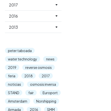
2017
2016
2013
peter taboada
water technology
news
2019
reverse osmosis
feria
2018
2017
noticias
osmosis inversa
STAND
fair
Europort
Amsterdam
Norshipping
Armada
2016
SMM