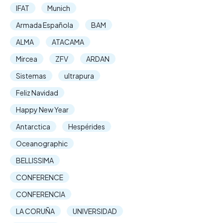
IFAT
Munich
Armada Española
BAM
ALMA
ATACAMA
Mircea
ZFV
ARDAN
Sistemas
ultrapura
Feliz Navidad
Happy New Year
Antarctica
Hespérides
Oceanographic
BELLISSIMA
CONFERENCE
CONFERENCIA
LA CORUÑA
UNIVERSIDAD