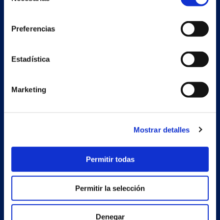
de
consentimiento
Preferencias
Nave auxiliar
Estadística
Estrada Porto Cabeiro, 68
Vilar de Infesta 36815
Redondela
Marketing
Pontevedra - España
Mostrar detalles
Productos
Proyectos
Permitir todas
Empresa
Permitir la selección
Noticias
Trabaja con nosotros
Denegar