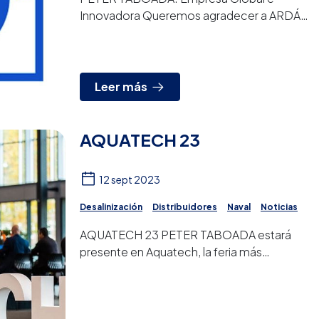
Innovadora Queremos agradecer a ARDÁN,
servicio de estudios del Consorcio de la
Zona Franca de Vigo, por habernos...
Leer más
AQUATECH 23
12 sept 2023
Desalinización
Distribuidores
Naval
Noticias
AQUATECH 23 PETER TABOADA estará
presente en Aquatech, la feria más
importante de mundo en el sector de agua
de proceso, potable y residual, que...