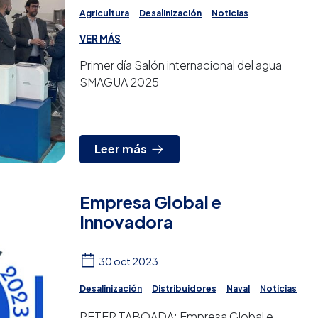
Agricultura
Desalinización
Noticias
Ósmosis Inversa
Potabilización
Proyectos
VER MÁS
Tratamiento del agua
Primer día Salón internacional del agua
SMAGUA 2025
Leer más
Empresa Global e
Innovadora
30 oct 2023
Desalinización
Distribuidores
Naval
Noticias
PETER TABOADA: Empresa Global e