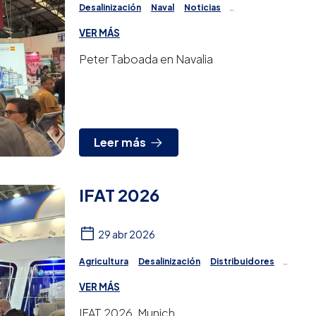
Desalinización
Naval
Noticias
Ósmosis Inversa
Potabilización
Proyectos
VER MÁS
Tratamiento del agua
Peter Taboada en Navalia
Leer más
IFAT 2026
29 abr 2026
Agricultura
Desalinización
Distribuidores
Ósmosis Inversa
Potabilización
Proyectos
VER MÁS
Tratamiento del agua
IFAT 2026, Munich