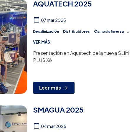
AQUATECH 2025
07 mar 2025
Desalinización
Distribuidores
Ósmosis Inversa
Potabilización
Tratamiento del agua
VER MÁS
Presentación en Aquatech de la nueva SLIM
PLUS X6
Leer más
SMAGUA 2025
04 mar 2025