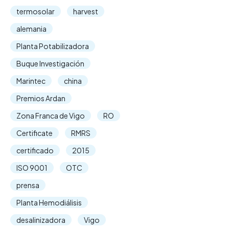
termosolar
harvest
alemania
Planta Potabilizadora
Buque Investigación
Marintec
china
Premios Ardan
Zona Franca de Vigo
RO
Certificate
RMRS
certificado
2015
ISO 9001
OTC
prensa
Planta Hemodiálisis
desalinizadora
Vigo