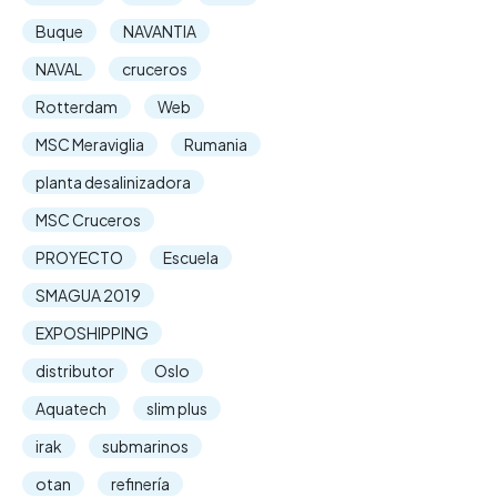
Buque
NAVANTIA
NAVAL
cruceros
Rotterdam
Web
MSC Meraviglia
Rumania
planta desalinizadora
MSC Cruceros
PROYECTO
Escuela
SMAGUA 2019
EXPOSHIPPING
distributor
Oslo
Aquatech
slim plus
irak
submarinos
otan
refinería