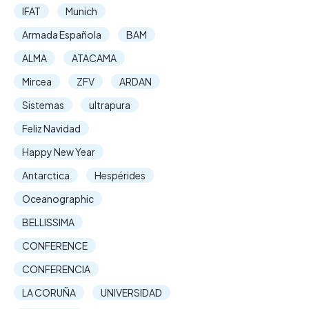
IFAT
Munich
Armada Española
BAM
ALMA
ATACAMA
Mircea
ZFV
ARDAN
Sistemas
ultrapura
Feliz Navidad
Happy New Year
Antarctica
Hespérides
Oceanographic
BELLISSIMA
CONFERENCE
CONFERENCIA
LA CORUÑA
UNIVERSIDAD