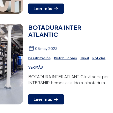
Leer más
BOTADURA INTER
ATLANTIC
05 may 2023
Desalinización
Distribuidores
Naval
Noticias
Proyectos
VER MÁS
BOTADURA INTER ATLANTIC Invitados por
INTERSHIP, hemos asistido a la botadura
del “Inter Atlantic”, primero de los dos
último LFC (Live...
Leer más