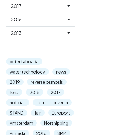
2017
2016
2013
peter taboada
water technology
news
2019
reverse osmosis
feria
2018
2017
noticias
osmosis inversa
STAND
fair
Europort
Amsterdam
Norshipping
Armada
2016
SMM