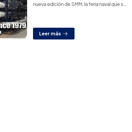
nueva edición de SMM, la feria naval que se
celebrará en Hamburgo entre el 3 y el 6 de
septiembre.Ven a visitar...
Leer más