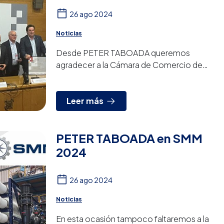
26 ago 2024
Noticias
Desde PETER TABOADA queremos
agradecer a la Cámara de Comercio de
Vigo, al Banco Santander, al Faro de Vigo y
a la Zona Franca de Vigo por habernos
premi...
Leer más
PETER TABOADA en SMM
2024
26 ago 2024
Noticias
En esta ocasión tampoco faltaremos a la