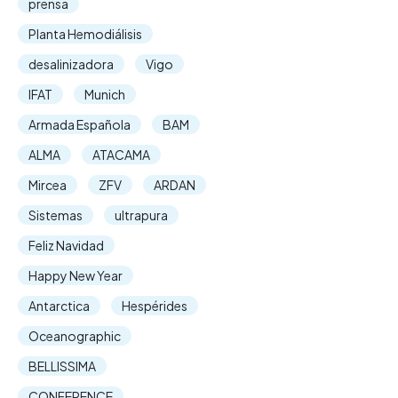
prensa
Planta Hemodiálisis
desalinizadora
Vigo
IFAT
Munich
Armada Española
BAM
ALMA
ATACAMA
Mircea
ZFV
ARDAN
Sistemas
ultrapura
Feliz Navidad
Happy New Year
Antarctica
Hespérides
Oceanographic
BELLISSIMA
CONFERENCE