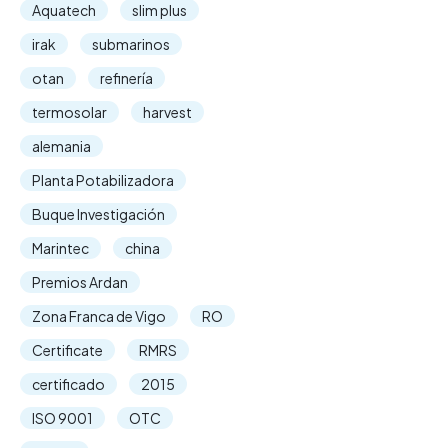
Aquatech
slim plus
irak
submarinos
otan
refinería
termosolar
harvest
alemania
Planta Potabilizadora
Buque Investigación
Marintec
china
Premios Ardan
Zona Franca de Vigo
RO
Certificate
RMRS
certificado
2015
ISO 9001
OTC