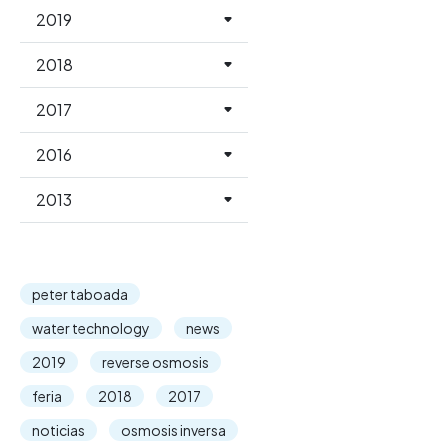
2019
2018
2017
2016
2013
peter taboada
water technology
news
2019
reverse osmosis
feria
2018
2017
noticias
osmosis inversa