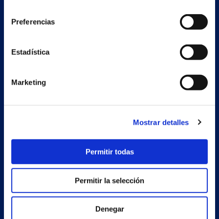
consentimiento
Preferencias
Nave auxiliar
Estadística
Estrada Porto Cabeiro, 68
Vilar de Infesta 36815
Redondela
Pontevedra - España
Marketing
Productos
Mostrar detalles
Proyectos
Permitir todas
Empresa
Noticias
Permitir la selección
Trabaja con nosotros
Denegar
Contacto