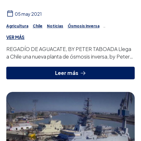
05 may 2021
Agricultura
Chile
Noticias
Ósmosis Inversa
Tratamiento del agua
VER MÁS
REGADÍO DE AGUACATE, BY PETER TABOADA Llega
a Chile una nueva planta de ósmosis inversa, by Peter
Taboada!!! Se trata de una planta Petsea RO ...
Leer más