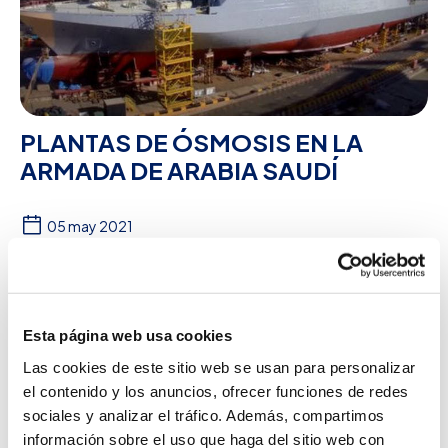
PLANTAS DE ÓSMOSIS EN LA
ARMADA DE ARABIA SAUDÍ
05 may 2021
Naval
Noticias
Ósmosis Inversa
PLANTAS DE ÓSMOSIS EN LA ARMADA DE ARABIA
SAUDÍ Nuestra más reciente entrega es una planta de
Esta página web usa cookies
ósmosis encargada por el astillero NAVANTIA, para l...
Las cookies de este sitio web se usan para personalizar
Leer más
el contenido y los anuncios, ofrecer funciones de redes
sociales y analizar el tráfico. Además, compartimos
información sobre el uso que haga del sitio web con