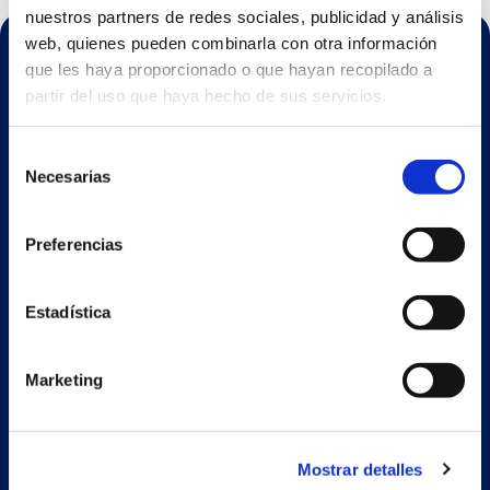
nuestros partners de redes sociales, publicidad y análisis
web, quienes pueden combinarla con otra información
que les haya proporcionado o que hayan recopilado a
partir del uso que haya hecho de sus servicios.
Selección
Necesarias
de
ESP
consentimiento
Preferencias
Nave principal y oficinas
Estrada Porto Cabeiro, 35
Estadística
Vilar de Infesta 36815
Redondela
Pontevedra - España
Marketing
+34 986 226 622
Mostrar detalles
info@petertaboada.com