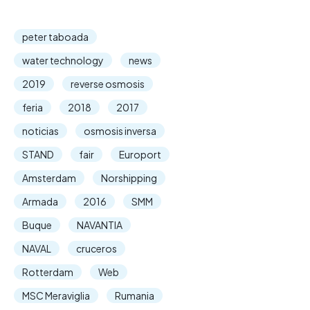
peter taboada
water technology
news
2019
reverse osmosis
feria
2018
2017
noticias
osmosis inversa
STAND
fair
Europort
Amsterdam
Norshipping
Armada
2016
SMM
Buque
NAVANTIA
NAVAL
cruceros
Rotterdam
Web
MSC Meraviglia
Rumania