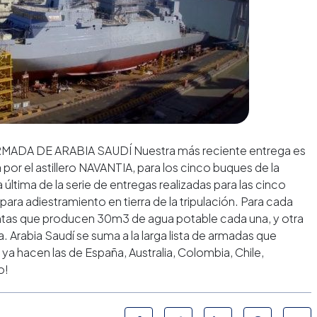
ADA DE ARABIA SAUDÍ Nuestra más reciente entrega es
or el astillero
NAVANTIA
, para los cinco buques de la
 última de la serie de entregas realizadas para las cinco
para adiestramiento en tierra de la tripulación. Para cada
ntas que producen 30m3 de agua potable cada una, y otra
 Arabia Saudí se suma a la larga lista de armadas que
ya hacen las de España,
Australia
, Colombia, Chile,
o!