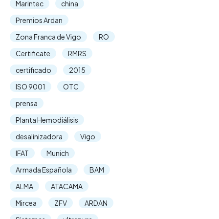
Marintec
china
Premios Ardan
Zona Franca de Vigo
RO
Certificate
RMRS
certificado
2015
ISO 9001
OTC
prensa
Planta Hemodiálisis
desalinizadora
Vigo
IFAT
Munich
Armada Española
BAM
ALMA
ATACAMA
Mircea
ZFV
ARDAN