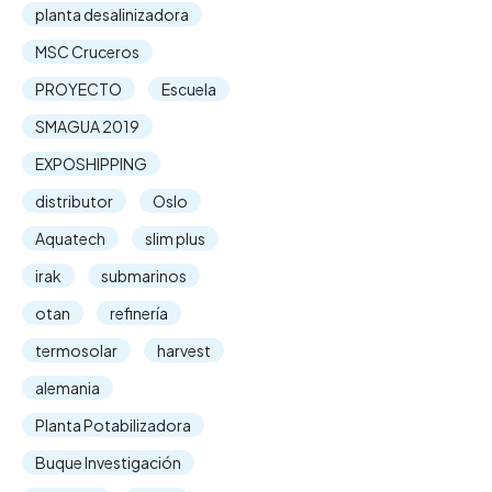
planta desalinizadora
MSC Cruceros
PROYECTO
Escuela
SMAGUA 2019
EXPOSHIPPING
distributor
Oslo
Aquatech
slim plus
irak
submarinos
otan
refinería
termosolar
harvest
alemania
Planta Potabilizadora
Buque Investigación