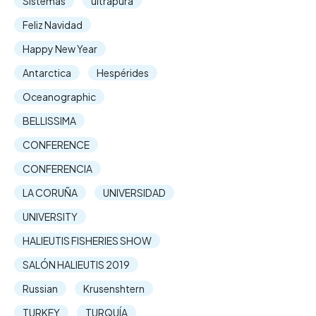
Sistemas
ultrapura
Feliz Navidad
Happy New Year
Antarctica
Hespérides
Oceanographic
BELLISSIMA
CONFERENCE
CONFERENCIA
LA CORUÑA
UNIVERSIDAD
UNIVERSITY
HALIEUTIS FISHERIES SHOW
SALÓN HALIEUTIS 2019
Russian
Krusenshtern
TURKEY
TURQUÍA