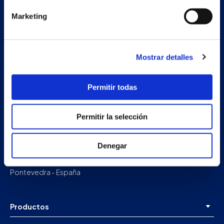
Marketing
Mostrar detalles
Permitir todas
Permitir la selección
Nave auxiliar
Estrada Porto Cabeiro, 68
Denegar
Vilar de Infesta 36815
Redondela
Pontevedra - España
Productos