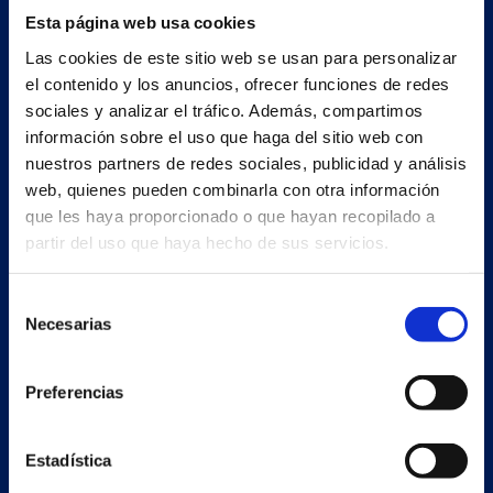
Esta página web usa cookies
Las cookies de este sitio web se usan para personalizar
Nave principal y oficinas
el contenido y los anuncios, ofrecer funciones de redes
Estrada Porto Cabeiro, 35
sociales y analizar el tráfico. Además, compartimos
Vilar de Infesta 36815
información sobre el uso que haga del sitio web con
Redondela
nuestros partners de redes sociales, publicidad y análisis
Pontevedra - España
web, quienes pueden combinarla con otra información
que les haya proporcionado o que hayan recopilado a
+34 986 226 622
partir del uso que haya hecho de sus servicios.
info@petertaboada.com
Selección
Necesarias
de
consentimiento
Preferencias
Estadística