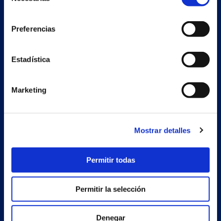
de
consentimiento
Preferencias
Nave auxiliar
Estadística
Estrada Porto Cabeiro, 68
Vilar de Infesta 36815
Redondela
Marketing
Pontevedra - España
Mostrar detalles
Productos
Proyectos
Permitir todas
Empresa
Permitir la selección
Noticias
Trabaja con nosotros
Denegar