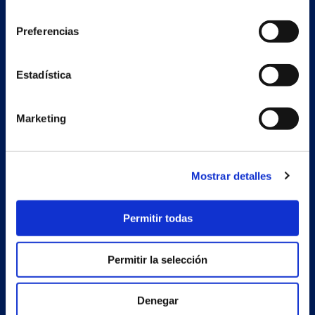
consentimiento
Preferencias
Nave auxiliar
Estadística
Estrada Porto Cabeiro, 68
Vilar de Infesta 36815
Redondela
Pontevedra - España
Marketing
Productos
Mostrar detalles
Proyectos
Permitir todas
Empresa
Noticias
Permitir la selección
Trabaja con nosotros
Denegar
Contacto