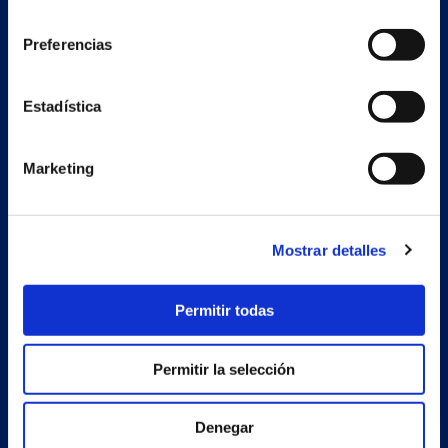
consentimiento
Preferencias
Nave auxiliar
Estadística
Estrada Porto Cabeiro, 68
Vilar de Infesta 36815
Redondela
Pontevedra - España
Marketing
Productos
Mostrar detalles
Proyectos
Permitir todas
Empresa
Noticias
Permitir la selección
Trabaja con nosotros
Denegar
Contacto