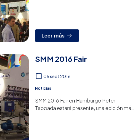
Hamburgo, gracias todos los que nos
habéis visitado, nos vemos en la...
Leer más
SMM 2016 Fair
06 sept 2016
Noticias
SMM 2016 Fair en Hamburgo Peter
Taboada estará presente, una edición más,
en la Feria SMM 2016 que se celebrará en la
ciudad alemana de Hamburgo ...