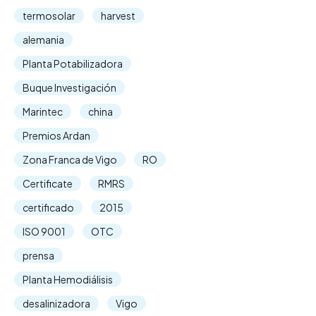
termosolar
harvest
alemania
Planta Potabilizadora
Buque Investigación
Marintec
china
Premios Ardan
Zona Franca de Vigo
RO
Certificate
RMRS
certificado
2015
ISO 9001
OTC
prensa
Planta Hemodiálisis
desalinizadora
Vigo