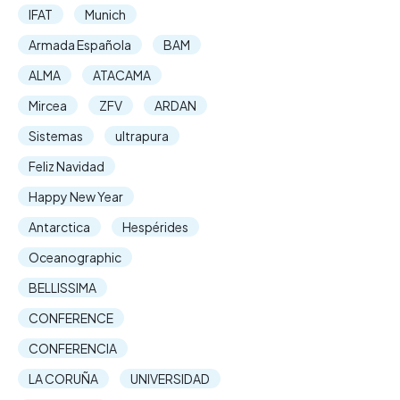
IFAT
Munich
Armada Española
BAM
ALMA
ATACAMA
Mircea
ZFV
ARDAN
Sistemas
ultrapura
Feliz Navidad
Happy New Year
Antarctica
Hespérides
Oceanographic
BELLISSIMA
CONFERENCE
CONFERENCIA
LA CORUÑA
UNIVERSIDAD