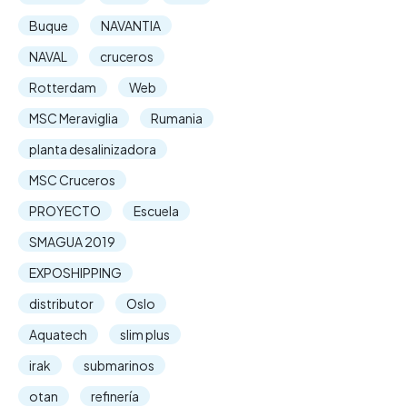
Buque
NAVANTIA
NAVAL
cruceros
Rotterdam
Web
MSC Meraviglia
Rumania
planta desalinizadora
MSC Cruceros
PROYECTO
Escuela
SMAGUA 2019
EXPOSHIPPING
distributor
Oslo
Aquatech
slim plus
irak
submarinos
otan
refinería