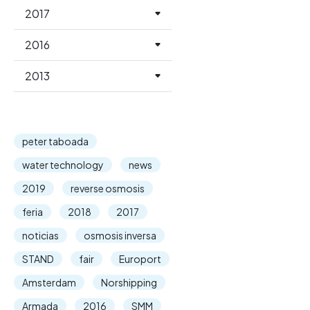
2017
2016
2013
peter taboada
water technology
news
2019
reverse osmosis
feria
2018
2017
noticias
osmosis inversa
STAND
fair
Europort
Amsterdam
Norshipping
Armada
2016
SMM