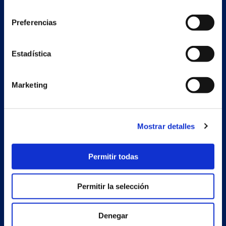
consentimiento
Preferencias
Nave auxiliar
Estadística
Estrada Porto Cabeiro, 68
Vilar de Infesta 36815
Redondela
Pontevedra - España
Marketing
Productos
Mostrar detalles
Proyectos
Permitir todas
Empresa
Noticias
Permitir la selección
Trabaja con nosotros
Denegar
Contacto