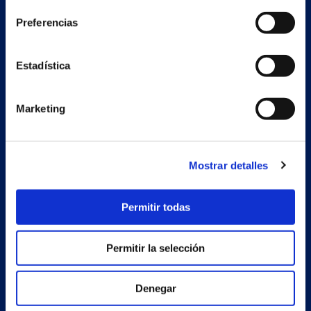
Preferencias
Nave auxiliar
Estrada Porto Cabeiro, 68
Estadística
Vilar de Infesta 36815
Redondela
Pontevedra - España
Marketing
Productos
Mostrar detalles
Proyectos
Empresa
Permitir todas
Noticias
Permitir la selección
Trabaja con nosotros
Contacto
Denegar