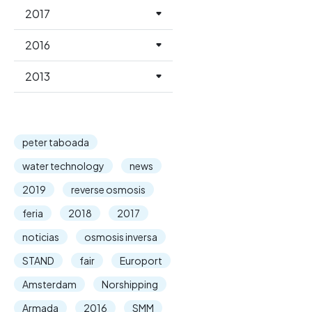
2017
2016
2013
peter taboada
water technology
news
2019
reverse osmosis
feria
2018
2017
noticias
osmosis inversa
STAND
fair
Europort
Amsterdam
Norshipping
Armada
2016
SMM