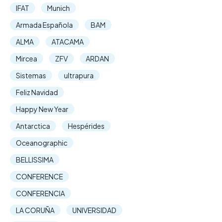
IFAT
Munich
Armada Española
BAM
ALMA
ATACAMA
Mircea
ZFV
ARDAN
Sistemas
ultrapura
Feliz Navidad
Happy New Year
Antarctica
Hespérides
Oceanographic
BELLISSIMA
CONFERENCE
CONFERENCIA
LA CORUÑA
UNIVERSIDAD