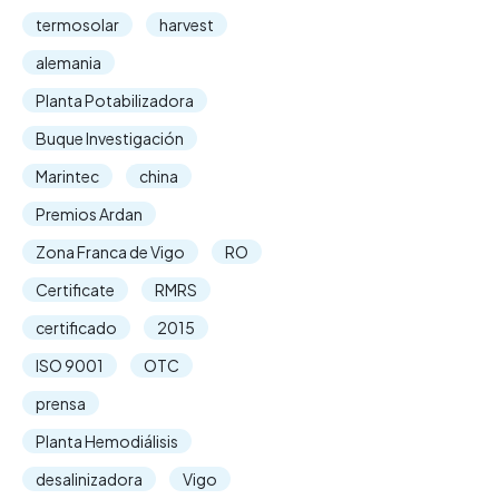
termosolar
harvest
alemania
Planta Potabilizadora
Buque Investigación
Marintec
china
Premios Ardan
Zona Franca de Vigo
RO
Certificate
RMRS
certificado
2015
ISO 9001
OTC
prensa
Planta Hemodiálisis
desalinizadora
Vigo