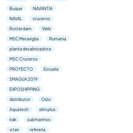
Buque
NAVANTIA
NAVAL
cruceros
Rotterdam
Web
MSC Meraviglia
Rumania
planta desalinizadora
MSC Cruceros
PROYECTO
Escuela
SMAGUA 2019
EXPOSHIPPING
distributor
Oslo
Aquatech
slim plus
irak
submarinos
otan
refinería