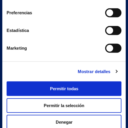
consentimiento
Preferencias
Nave auxiliar
Estadística
Estrada Porto Cabeiro, 68
Vilar de Infesta 36815
Redondela
Pontevedra - España
Marketing
Productos
Mostrar detalles
Proyectos
Permitir todas
Empresa
Noticias
Permitir la selección
Trabaja con nosotros
Denegar
Contacto