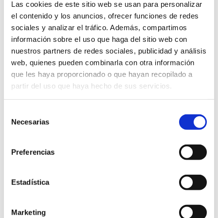
Las cookies de este sitio web se usan para personalizar
el contenido y los anuncios, ofrecer funciones de redes
sociales y analizar el tráfico. Además, compartimos
información sobre el uso que haga del sitio web con
nuestros partners de redes sociales, publicidad y análisis
web, quienes pueden combinarla con otra información
que les haya proporcionado o que hayan recopilado a
partir del uso que haya hecho de sus servicios.
Selección
Necesarias
de
consentimiento
Preferencias
SMM 2018
Estadística
01 oct 2018
Marketing
Noticias