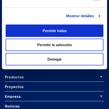
Mostrar detalles
Permitir todas
Nave auxiliar
Permitir la selección
Estrada Porto Cabeiro, 68
Vilar de Infesta 36815
Redondela
Denegar
Pontevedra - España
Productos
Proyectos
Empresa
Noticias