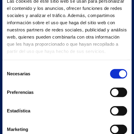
Las cookies de este sitio web se usan para personalizar
Vilar de Infesta 36815
el contenido y los anuncios, ofrecer funciones de redes
Redondela
sociales y analizar el tráfico. Además, compartimos
Pontevedra - España
información sobre el uso que haga del sitio web con
nuestros partners de redes sociales, publicidad y análisis
+34 986 226 622
web, quienes pueden combinarla con otra información
que les haya proporcionado o que hayan recopilado a
info@petertaboada.com
partir del uso que haya hecho de sus servicios.
Selección
Necesarias
de
consentimiento
Preferencias
Estadística
Marketing