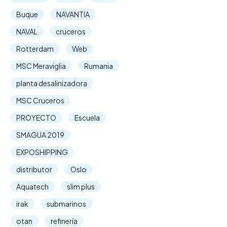
Buque
NAVANTIA
NAVAL
cruceros
Rotterdam
Web
MSC Meraviglia
Rumania
planta desalinizadora
MSC Cruceros
PROYECTO
Escuela
SMAGUA 2019
EXPOSHIPPING
distributor
Oslo
Aquatech
slim plus
irak
submarinos
otan
refinería