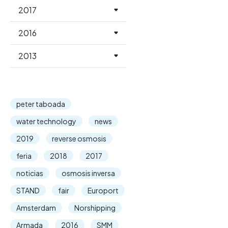
2017
2016
2013
peter taboada
water technology
news
2019
reverse osmosis
feria
2018
2017
noticias
osmosis inversa
STAND
fair
Europort
Amsterdam
Norshipping
Armada
2016
SMM