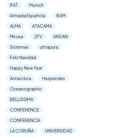
IFAT
Munich
Armada Española
BAM
ALMA
ATACAMA
Mircea
ZFV
ARDAN
Sistemas
ultrapura
Feliz Navidad
Happy New Year
Antarctica
Hespérides
Oceanographic
BELLISSIMA
CONFERENCE
CONFERENCIA
LA CORUÑA
UNIVERSIDAD