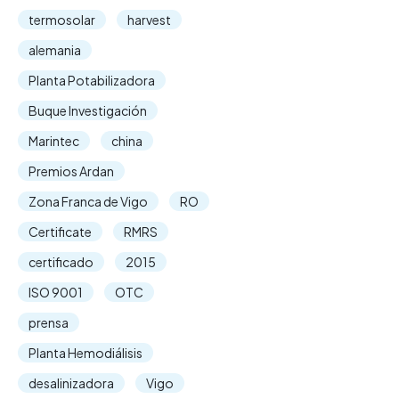
termosolar
harvest
alemania
Planta Potabilizadora
Buque Investigación
Marintec
china
Premios Ardan
Zona Franca de Vigo
RO
Certificate
RMRS
certificado
2015
ISO 9001
OTC
prensa
Planta Hemodiálisis
desalinizadora
Vigo