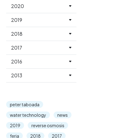
2020
2019
2018
2017
2016
2013
peter taboada
water technology
news
2019
reverse osmosis
feria
2018
2017