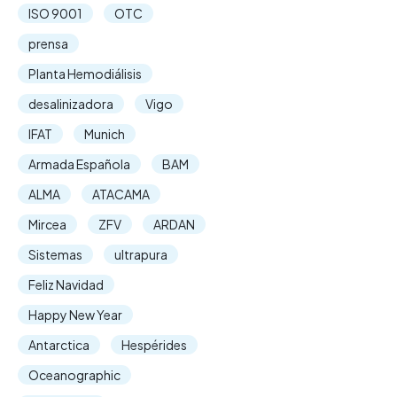
ISO 9001
OTC
prensa
Planta Hemodiálisis
desalinizadora
Vigo
IFAT
Munich
Armada Española
BAM
ALMA
ATACAMA
Mircea
ZFV
ARDAN
Sistemas
ultrapura
Feliz Navidad
Happy New Year
Antarctica
Hespérides
Oceanographic