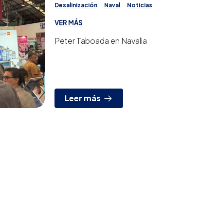
Desalinización
Naval
Noticias
Ósmosis Inversa
Potabilización
Proyectos
VER MÁS
Tratamiento del agua
Peter Taboada en Navalia
Leer más