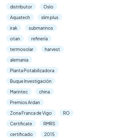
distributor
Oslo
Aquatech
slim plus
irak
submarinos
otan
refinería
termosolar
harvest
alemania
Planta Potabilizadora
Buque Investigación
Marintec
china
Premios Ardan
Zona Franca de Vigo
RO
Certificate
RMRS
certificado
2015